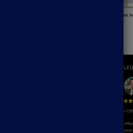
Chinoise Gaiwan en Verre 100-
Théière Chinoise Gaiwan en V
Coloré 150ml
31.90
€
–
37.70
€
S
INFORMATIONS
LEU
Mon Compte
Suivre ma commande
é
Blog
F.A.Q / Contact
« Off
Politique de remboursement et de
retours
«Mer
Conditions Générales de Ventes
pour