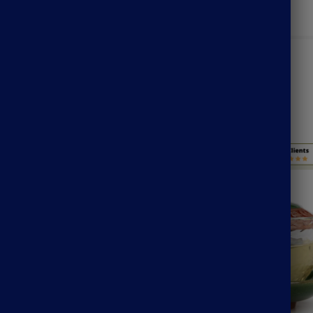
UGS :
ND
Catégorie :
Tasse et Mug
Étiquette :
Chat