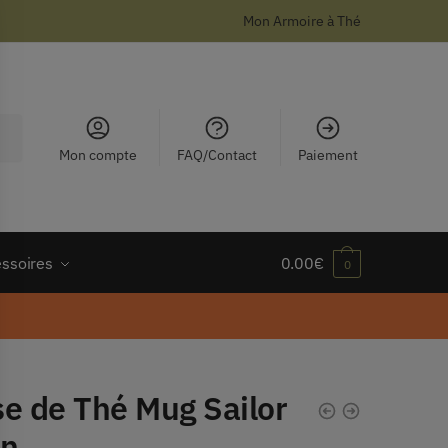
Mon Armoire à Thé
Mon compte
FAQ/Contact
Paiement
essoires
0.00
€
0
se de Thé Mug Sailor
n