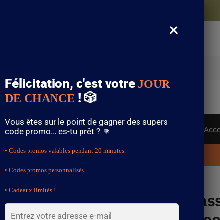
Votre théière bénéficie de l’expédition gratuite 📦
×
Recherche
Félicitation, c'est votre
JOUR
! 🎲
DE CHANCE
Vous êtes sur le point de gagner des supers
ise
Théière Artisanale
Service à Thé
Thé et Acc
code promo... es-tu prêt ? 👊
• Codes promos valables pendant 20 minutes.
🚨 PROMO : -15% DÈS 79€ AVEC LE CODE « SHENRON »
. 🚨
• Codes promos personnalisés.
• Cadeaux limités !
Tas
🔍
Moo