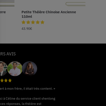
erre
Petite Théière Chinoise Ancienne
110ml
43.90
€
RS AVIS
ert à mon frère, il était très content. »
ci à Céline du service client shenlong
 ces réponses, la théière est