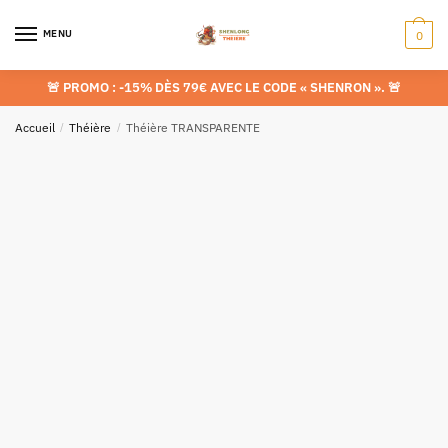
MENU
0
🚨 PROMO : -15% DÈS 79€ AVEC LE CODE « SHENRON »
. 🚨
Accueil
/
Théière
/
Théière TRANSPARENTE