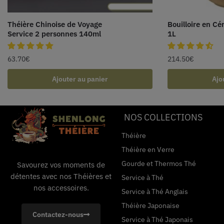
Théière Chinoise de Voyage
Bouilloire en C
Service 2 personnes 140ml
1L
63.70
€
214.50
€
Ajouter au panier
Ajo
NOS COLLECTIONS
Théière
Théière en Verre
Gourde et Thermos Thé
Savourez vos moments de
détentes avec nos Théières et
Service à Thé
nos accessoires.
Service à Thé Anglais
Théière Japonaise
Contactez-nous
Service à Thé Japonais