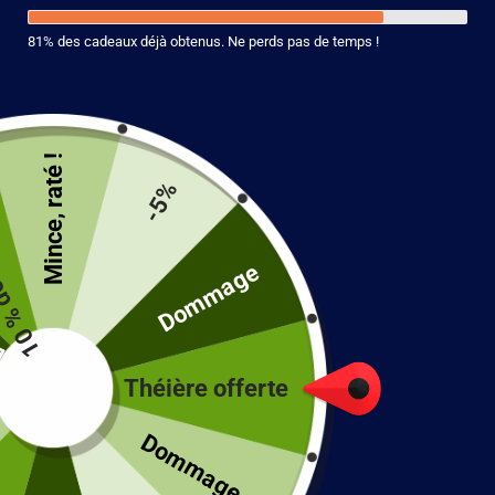
81% des cadeaux déjà obtenus. Ne perds pas de temps !
Mince, raté !
duction
-5%
é
Dommage
Théière en Céramique Noire 150ml
Théière offerte
!
129.90
€
Dommage...