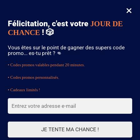
×
MENU
0
Félicitation, c'est votre
JOUR DE
🚨 PROMO : -15% DÈS 79€ AVEC LE CODE « SHENRON »
. 🚨
! 🎲
CHANCE
Accueil
/
Théière
/
Théière en Céramique Noire 150ml
Vous êtes sur le point de gagner des supers code
promo... es-tu prêt ? 👊
🔍
• Codes promos valables pendant 20 minutes.
• Codes promos personnalisés.
• Cadeaux limités !
JE TENTE MA CHANCE !