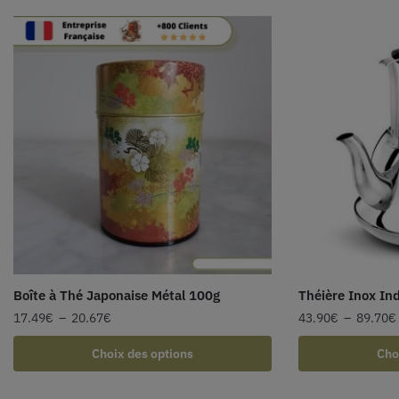
Boîte à Thé Japonaise Métal 100g
Théière Inox In
17.49
€
–
20.67
€
43.90
€
–
89.70
€
Choix des options
Cho