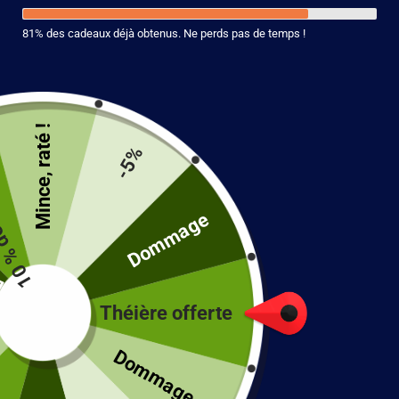
81% des cadeaux déjà obtenus. Ne perds pas de temps !
Théière NOIRE 700ml
Mince, raté !
116.90
€
duction
-5%
5 en stock
é
Dommage
Ajouter au panier
Théière offerte
!
Dommage...