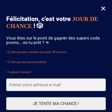
×
MENU
0
Félicitation, c'est votre
JOUR DE
🚨 PROMO : -15% DÈS 79€ AVEC LE CODE « SHENRON »
. 🚨
! 🎲
CHANCE
Accueil
/
Nouveautés
/
Théière en Grès Fabriquée en France 550ml
Vous êtes sur le point de gagner des supers code
promo... es-tu prêt ? 👊
🔍
• Codes promos valables pendant 20 minutes.
• Codes promos personnalisés.
• Cadeaux limités !
JE TENTE MA CHANCE !