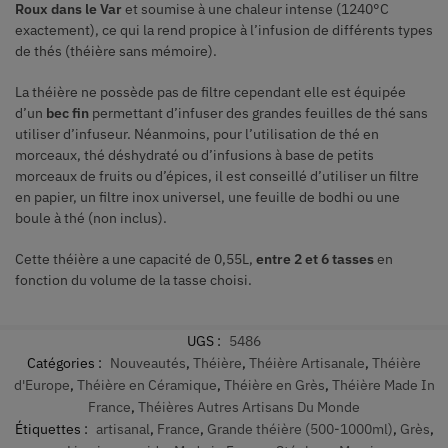
Roux dans le Var
et soumise à une chaleur intense (1240°C
exactement), ce qui la rend propice à l’infusion de différents types
de thés (théière sans mémoire).
La théière ne possède pas de filtre cependant elle est équipée
d’un
bec fin
permettant d’infuser des grandes feuilles de thé sans
utiliser d’infuseur. Néanmoins, pour l’utilisation de thé en
morceaux, thé déshydraté ou d’infusions à base de petits
morceaux de fruits ou d’épices, il est conseillé d’utiliser un filtre
en papier, un filtre inox universel, une feuille de bodhi ou une
boule à thé (non inclus).
Cette théière a une capacité de 0,55L,
entre 2 et 6 tasses
en
fonction du volume de la tasse choisi.
UGS :
5486
Catégories :
Nouveautés
,
Théière
,
Théière Artisanale
,
Théière
d'Europe
,
Théière en Céramique
,
Théière en Grès
,
Théière Made In
France
,
Théières Autres Artisans Du Monde
Étiquettes :
artisanal
,
France
,
Grande théière (500-1000ml)
,
Grès
,