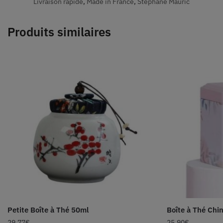
Livraison rapide
,
Made in France
,
Stéphane Mauric
Produits similaires
Petite Boîte à Thé 50ml
Boîte à Thé Chin
29.77
€
25.90
€