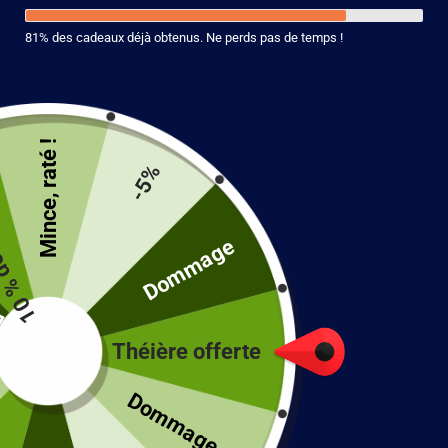
81% des cadeaux déjà obtenus. Ne perds pas de temps !
Mince, raté !
duction
-5%
é
Dommage
Théière en Grès Fabriquée en France
550ml
Théière offerte
196.90
€
!
Dommage...
13 en stock