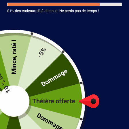
81% des cadeaux déjà obtenus. Ne perds pas de temps !
Mince, raté !
duction
-5%
Boite à Thé L’Individuelle
é
Dommage
21.90
€
8 en stock
Théière offerte
!
Ajouter au panier
Dommage...